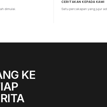
CERITAKAN KEPADA KAMI
ah dimulai.
Satu percakapan yang jujur ad
ANG KE
IAP
RITA