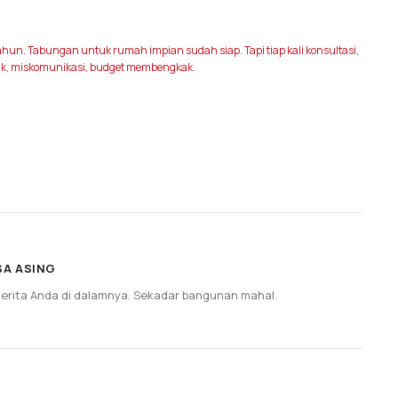
hun. Tabungan untuk rumah impian sudah siap. Tapi tiap kali konsultasi,
rik, miskomunikasi, budget membengkak.
SA ASING
erita Anda di dalamnya. Sekadar bangunan mahal.