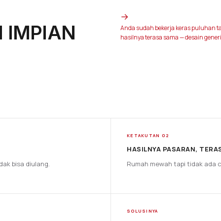
→
 IMPIAN
Anda sudah bekerja keras puluhan ta
hasilnya terasa sama — desain gene
KETAKUTAN 02
HASILNYA PASARAN, TERA
dak bisa diulang.
Rumah mewah tapi tidak ada c
SOLUSINYA