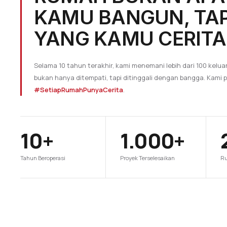
KAMU BANGUN, TAP
YANG KAMU CERITA
Selama 10 tahun terakhir, kami menemani lebih dari 100 ke
bukan hanya ditempati, tapi ditinggali dengan bangga. Kami 
#SetiapRumahPunyaCerita
.
10+
1.000+
Tahun Beroperasi
Proyek Terselesaikan
Ru