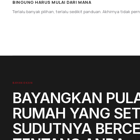
BINGUNG HARUS MULAI DARI MANA
Terlalu banyak pilihan, terlalu sedikit panduan. Akhirnya tidak pern
BAYANGKAN
BAYANGKAN PUL
RUMAH YANG SET
SUDUTNYA BERCE