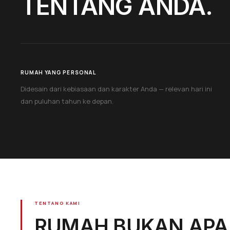
TENTANG ANDA.
RUMAH YANG PERSONAL
Didesain dari kebiasaan dan karakter Anda — relevan hari ini
dan puluhan tahun ke depan.
TENTANG KAMI
RUMAH BUKAN APA