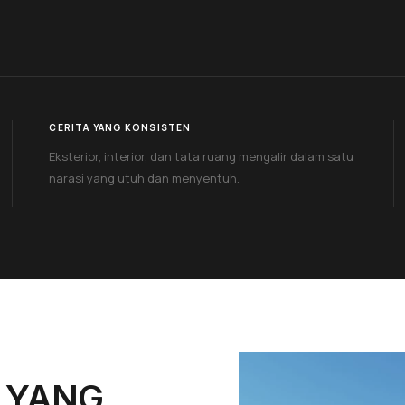
CERITA YANG KONSISTEN
Eksterior, interior, dan tata ruang mengalir dalam satu
narasi yang utuh dan menyentuh.
 YANG