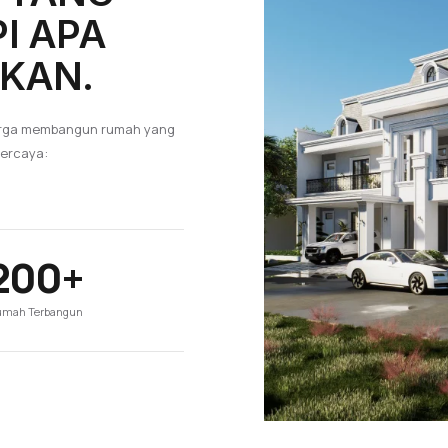
I APA
KAN.
luarga membangun rumah yang
percaya:
200+
mah Terbangun