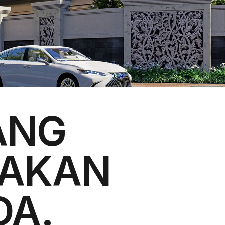
ANG
TAKAN
DA.