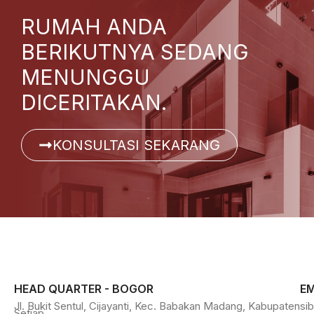
RUMAH ANDA
BERIKUTNYA SEDANG
MENUNGGU
DICERITAKAN.
KONSULTASI SEKARANG
HEAD QUARTER - BOGOR
EM
Jl. Bukit Sentul, Cijayanti, Kec. Babakan Madang, Kabupaten
si
Setiap