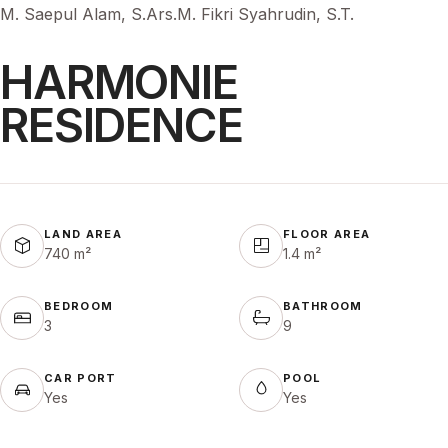
M. Saepul Alam, S.Ars.
M. Fikri Syahrudin, S.T.
HARMONIE
RESIDENCE
LAND AREA
FLOOR AREA
740 m²
1.4 m²
BEDROOM
BATHROOM
3
9
CAR PORT
POOL
Yes
Yes