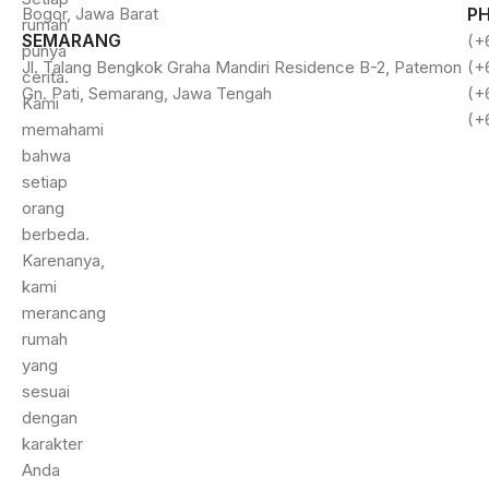
Bogor, Jawa Barat
P
rumah
SEMARANG
(+
punya
Jl. Talang Bengkok Graha Mandiri Residence B-2, Patemon
(+
cerita.
Gn. Pati, Semarang, Jawa Tengah
(+
Kami
(+
memahami
bahwa
setiap
orang
berbeda.
Karenanya,
kami
merancang
rumah
yang
sesuai
dengan
karakter
Anda