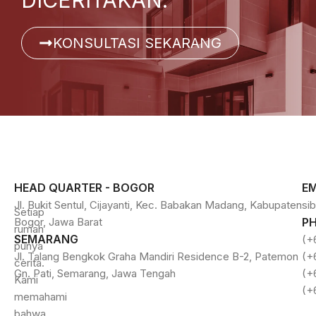
KONSULTASI SEKARANG
HEAD QUARTER - BOGOR
EM
Jl. Bukit Sentul, Cijayanti, Kec. Babakan Madang, Kabupaten
si
Setiap
Bogor, Jawa Barat
P
rumah
SEMARANG
(+
punya
Jl. Talang Bengkok Graha Mandiri Residence B-2, Patemon
(+
cerita.
Gn. Pati, Semarang, Jawa Tengah
(+
Kami
(+
memahami
bahwa