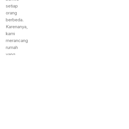
setiap
orang
berbeda.
Karenanya,
kami
merancang
rumah
yang
sesuai
dengan
karakter
Anda
masing-
masing,
sebagaimana
setiap
rumah
punya