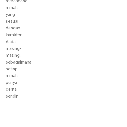
merancang
rumah
yang
sesuai
dengan
karakter
Anda
masing-
masing,
sebagaimana
setiap
rumah
punya
cerita
sendiri.
Copyright 2026
Proyek
VR 360 & Video Trending
Tentang Kami
sibambostudio.com
.