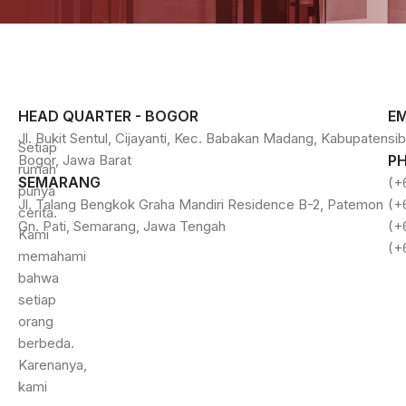
HEAD QUARTER - BOGOR
EM
Jl. Bukit Sentul, Cijayanti, Kec. Babakan Madang, Kabupaten
si
Setiap
Bogor, Jawa Barat
P
rumah
SEMARANG
(+
punya
Jl. Talang Bengkok Graha Mandiri Residence B-2, Patemon
(+
cerita.
Gn. Pati, Semarang, Jawa Tengah
(+
Kami
(+
memahami
bahwa
setiap
orang
berbeda.
Karenanya,
kami