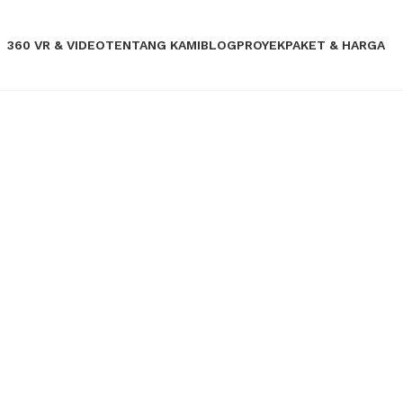
360 VR & VIDEO
TENTANG KAMI
BLOG
PROYEK
PAKET & HARGA