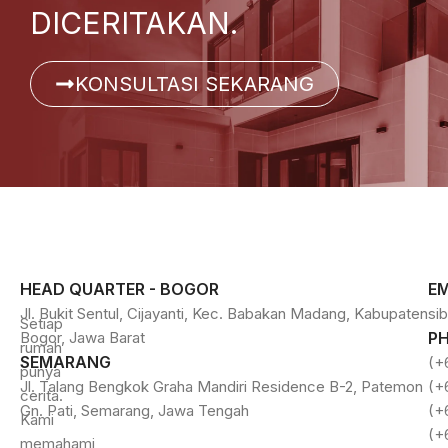
DICERITAKAN.
KONSULTASI SEKARANG
HEAD QUARTER - BOGOR
EM
Jl. Bukit Sentul, Cijayanti, Kec. Babakan Madang, Kabupaten
si
Setiap
Bogor, Jawa Barat
P
rumah
SEMARANG
(+
punya
Jl. Talang Bengkok Graha Mandiri Residence B-2, Patemon
(+
cerita.
Gn. Pati, Semarang, Jawa Tengah
(+
Kami
(+
memahami