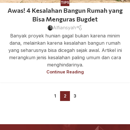
TIPS
Awas! 4 Kesalahan Bangun Rumah yang
Bisa Menguras Bugdet
Alfiansyah
Banyak proyek hunian gagal bukan karena minim
dana, melainkan karena kesalahan bangun rumah
yang seharusnya bisa dicegah sejak awal. Artikel ini
merangkum jenis kesalahan paling umum dan cara
menghindarinya.
Continue Reading
1
2
3