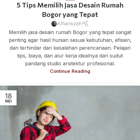
5 Tips Memilih Jasa Desain Rumah
Bogor yang Tepat
Alfiansyah
Memilih jasa desain rumah Bogor yang tepat sangat
penting agar hasil hunian sesuai kebutuhan, efisien,
dan terhindar dari kesalahan perencanaan. Pelajari
tips, biaya, dan alur kerja idealnya dari sudut
pandang studio arsitektur profesional.
Continue Reading
18
MEI