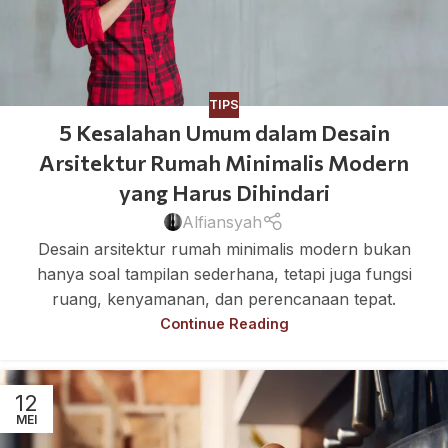
TIPS
5 Kesalahan Umum dalam Desain
Arsitektur Rumah Minimalis Modern
yang Harus Dihindari
Alfiansyah
Desain arsitektur rumah minimalis modern bukan
hanya soal tampilan sederhana, tetapi juga fungsi
ruang, kenyamanan, dan perencanaan tepat.
Continue Reading
12
MEI