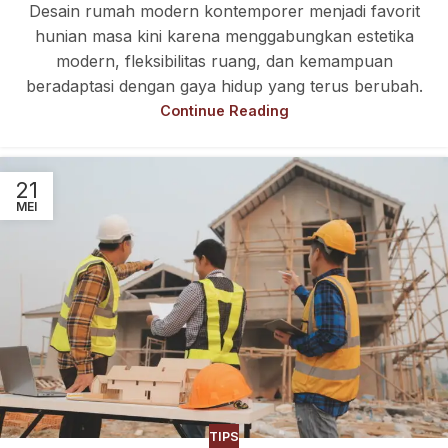
Desain rumah modern kontemporer menjadi favorit
hunian masa kini karena menggabungkan estetika
modern, fleksibilitas ruang, dan kemampuan
beradaptasi dengan gaya hidup yang terus berubah.
Continue Reading
21
MEI
TIPS