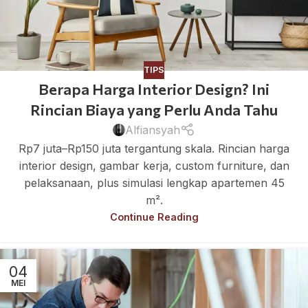
TIPS
Berapa Harga Interior Design? Ini
Rincian Biaya yang Perlu Anda Tahu
Alfiansyah
Rp7 juta–Rp150 juta tergantung skala. Rincian harga
interior design, gambar kerja, custom furniture, dan
pelaksanaan, plus simulasi lengkap apartemen 45
m².
Continue Reading
04
MEI