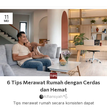
11
MEI
TIPS
6 Tips Merawat Rumah dengan Cerdas
dan Hemat
Alfiansyah
Tips merawat rumah secara konsisten dapat