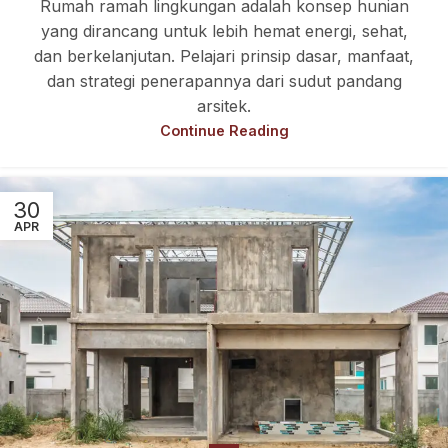
Rumah ramah lingkungan adalah konsep hunian
yang dirancang untuk lebih hemat energi, sehat,
dan berkelanjutan. Pelajari prinsip dasar, manfaat,
dan strategi penerapannya dari sudut pandang
arsitek.
Continue Reading
30
APR