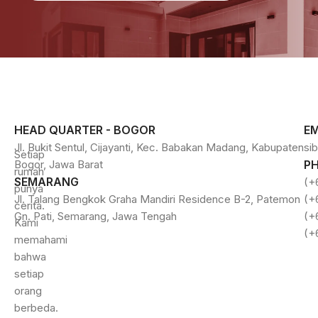
HEAD QUARTER - BOGOR
EM
Jl. Bukit Sentul, Cijayanti, Kec. Babakan Madang, Kabupaten
si
Setiap
Bogor, Jawa Barat
P
rumah
SEMARANG
(+
punya
Jl. Talang Bengkok Graha Mandiri Residence B-2, Patemon
(+
cerita.
Gn. Pati, Semarang, Jawa Tengah
(+
Kami
(+
memahami
bahwa
setiap
orang
berbeda.