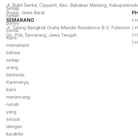
Jl. Bukit Sentul, Cijayanti, Kec. Babakan Madang, Kabupaten
si
Setiap
Bogor, Jawa Barat
P
rumah
SEMARANG
(+
punya
Jl. Talang Bengkok Graha Mandiri Residence B-2, Patemon
(+
cerita.
Gn. Pati, Semarang, Jawa Tengah
(+
Kami
(+
memahami
bahwa
setiap
orang
berbeda.
Karenanya,
kami
merancang
rumah
yang
sesuai
dengan
karakter