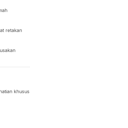
umah
at retakan
rusakan
hatian khusus