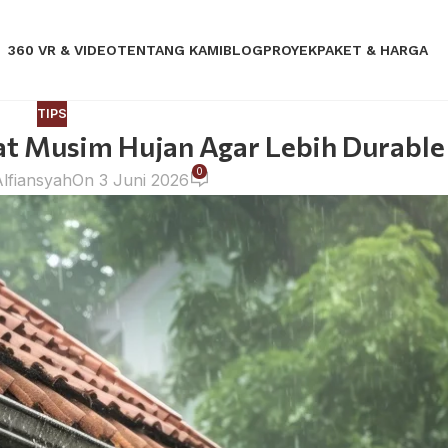
360 VR & VIDEO
TENTANG KAMI
BLOG
PROYEK
PAKET & HARGA
TIPS
t Musim Hujan Agar Lebih Durable
0
Alfiansyah
On 3 Juni 2026