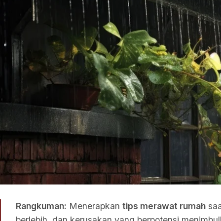
Rangkuman:
Menerapkan
tips merawat rumah
saa
berlebih, dan kerusakan yang berpotensi menimbul