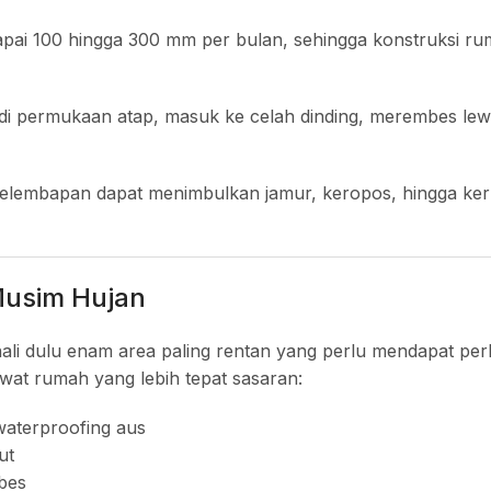
pai 100 hingga 300 mm per bulan, sehingga konstruksi r
r di permukaan atap, masuk ke celah dinding, merembes lew
 kelembapan dapat menimbulkan jamur, keropos, hingga ke
Musim Hujan
li dulu enam area paling rentan yang perlu mendapat per
rawat rumah yang lebih tepat sasaran:
waterproofing aus
ut
bes